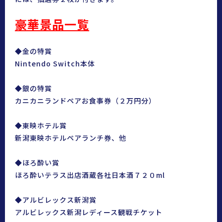
豪華景品一覧
◆金の特賞
Nintendo Switch本体
◆銀の特賞
カニカニランドペアお食事券（２万円分）
◆東映ホテル賞
新潟東映ホテルペアランチ券、他
◆ほろ酔い賞
ほろ酔いテラス出店酒蔵各社日本酒７２０ml
◆アルビレックス新潟賞
アルビレックス新潟レディース観戦チケット