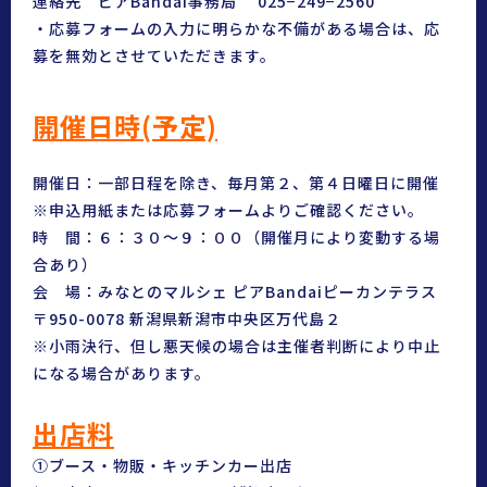
連絡先 ピアBandai事務局 025−249−2560
・応募フォームの入力に明らかな不備がある場合は、応
募を無効とさせていただきます。
開催日時(予定)
開催日：一部
日程を除き、毎月第２、第４日曜日に開催
※申込用紙または応募フォームよりご確認ください。
時 間：６：３０〜９：００（開催月により変動する場
合あり）
会 場：みなとのマルシェ ピアBandaiピーカンテラス
〒950-0078 新潟県新潟市中央区万代島２
※小雨決行、但し悪天候の場合は主催者判断により中止
になる場合があります。
出店料
①ブース・物販・キッチンカー出店