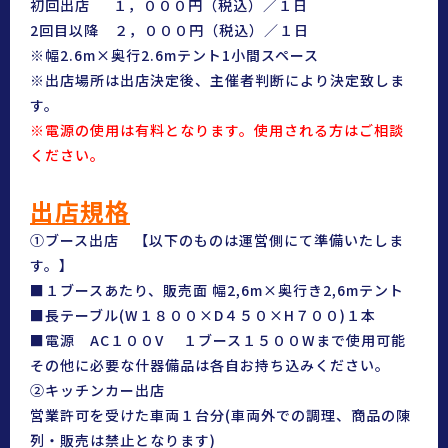
初回出店 １，０００円（税込）／１日
2回目以降 ２，０００円（税込）／１日
※幅2.6m×奥行2.6mテント1小間スペース
※出店場所は出店決定後、主催者判断により決定致しま
す。
※電源の使用は有料となります。使用される方はご相談
ください。
出店規格
①ブース出店 【以下のものは運営側にて準備いたしま
す。】
■１ブースあたり、販売面 幅2,6m×奥行き2,6mテント
■長テーブル(W１８００×D４５０×H７００)１本
■電源 AC１００V １ブース１５００Wまで使用可能
その他に必要な什器備品は各自お持ち込みください。
②キッチンカー出店
営業許可を受けた車両１台分(車両外での調理、商品の陳
列・販売は禁止となります)