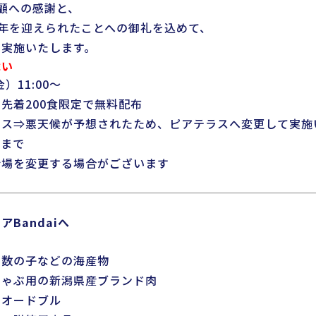
顧への感謝と、
5周年を迎えられたことへの御礼を込めて、
を実施いたします。
舞い
）11:00～
先着200食限定で無料配布
ラス⇒悪天候が予想されたため、ピアテラスへ変更して実施
つまで
会場を変更する場合がございます
Bandaiへ
・数の子などの海産物
しゃぶ用の新潟県産ブランド肉
・オードブル