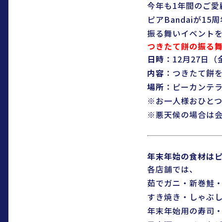
今年も1年間のご愛
ピアBandaiが1
振る舞いイベント
つきたて餅の振る
日時
：12月27日（金
内容
：つきたて餅を
場所
：ピーカンテ
※お一人様おひと
※悪天候の場合は
年末年始の食材はピア
各店舗では、
茹でガニ・新巻鮭
すき焼き・しゃぶ
年末年始用の寿司