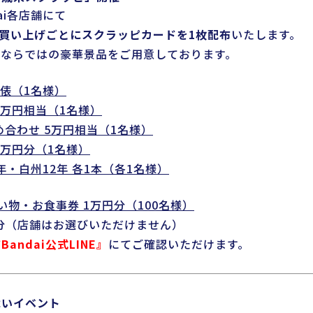
ai各店舗にて
上お買い上げごとにスクラッピカードを1枚配布
いたします。
末ならではの豪華景品をご用意しております。
1俵（1名様）
5万円相当（1名様）
め合わせ 5万円相当（1名様）
5万円分（1名様）
年・白州12年 各1本（各1名様）
い物・お食事券 1万円分（100名様）
店舗分（店舗はお選びいただけません）
Bandai公式LINE』
にてご確認いただけます。
舞いイベント