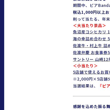
期間中、ピアBand
税込1,000円以
削って当たる、年
＜大当たり景品＞
魚沼産コシヒカリ 
海の幸詰め合わせ 
佐渡牛・村上牛 詰
佐渡弁慶 お食事券
サントリー 山崎12
＜小当たり＞
5店舗で使えるお買
※2,000円×5
当選結果は、
『
ピア
感謝を込めた振る