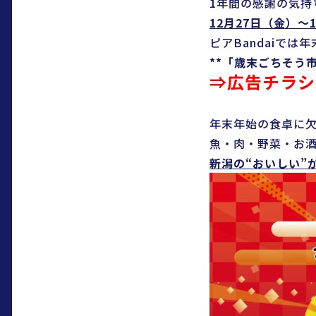
1年間の感謝の気持
12月27日（金）～
ピアBandaiでは
**「歳末ごちそう市
⇒
広告チラシ
年末年始の食卓に
魚・肉・野菜・お
新潟の“おいしい”