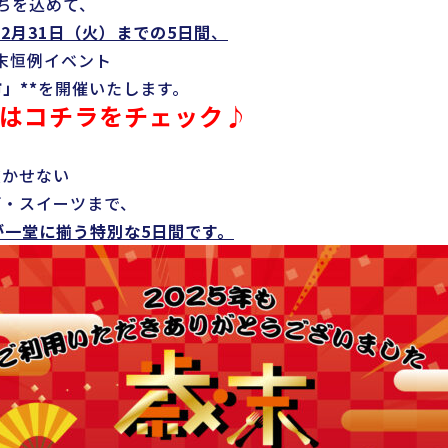
ちを込めて、
12月31日（火）までの5日間
、
年末恒例イベント
」**
を開催いたします。
はコチラをチェック♪
欠かせない
酒・スイーツまで、
が一堂に揃う特別な5日間です。